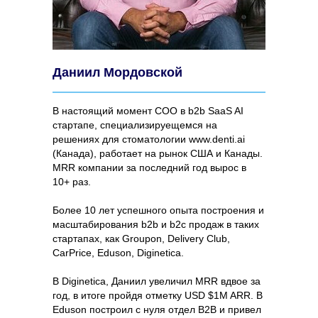
Даниил Мордовской
В настоящий момент COO в b2b SaaS AI
стартапе, специализируещемся на
решениях для стоматологии www.denti.ai
(Канада), работает на рынок США и Канады.
MRR компании за последний год вырос в
10+ раз.
Более 10 лет успешного опыта построения и
масштабирования b2b и b2c продаж в таких
стартапах, как Groupon, Delivery Club,
CarPrice, Eduson, Diginetica.
В Diginetica, Даниил увеличил MRR вдвое за
год, в итоге пройдя отметку USD $1M ARR. В
Eduson построил с нуля отдел B2B и привел