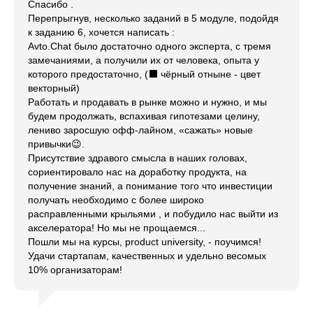
Спасибо .
Перепрыгнув, несколько заданий в 5 модуле, подойдя
к заданию 6, хочется написать :
Avto.Chat было достаточно одного эксперта, с тремя
замечаниями, а получили их от человека, опыта у
которого предостаточно, (⬛️ чёрный отныне - цвет
векторный)
Работать и продавать в рынке можно и нужно, и мы
будем продолжать, вспахивая гипотезами целину,
лениво заросшую офф-лайном, «сажать» новые
привычки😉.
Присутствие здравого смысла в наших головах,
сориентировало нас на доработку продукта, на
получение знаний, а понимание того что инвестиции
получать необходимо с более широко
расправленными крыльями , и побудило нас выйти из
акселератора! Но мы не прощаемся...
Пошли мы на курсы, product university, - поучимся!
Удачи стартапам, качественных и удельно весомых
10% организаторам!