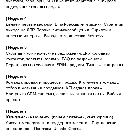
выставки, вебинары, SEO и контент-маркетинг. Выбираем
процесс?
подходящие каналы продаж.
Прием заявок открыт
| Неделя 4
1
до 20 сентября
Делаем первые касания. Email-рассылки и звонки. Стратегии
выхода на ЛПР. Первые письма/сообщения. Скрипты и
Подать заявку
целевые интервью. Вывод на zoom-созвон/встречу.
| Неделя 5
Работа с наставниками, один раз в
2
Скрипты и коммерческие предложения. Для холодных
неделю будет созвон с наставниками +
контактов, теплых и горячих. FAQ по возражениям.
порция новых материалов. И так 8
Переговоры по условиям. SPIN-продажи. Типовые контракты.
недель.
| Неделя 6
По средам в 18.00 мск общий разбор
3
Команда продаж и процессы продаж. Кто нужен в команду,
работ и результатов всех команд.
отбор и мотивация продавцов. KPI отдела продаж.
Настройка CRM-системы, основных этапов и полей. Библия
продаж.
Демо-день
| Неделя 7
4
Юридические моменты (прием платежей, счет, юрлицо).
Аккаунт-менеджмент и поддержка клиентов. Партнерские
продажи, доп. Продажи. Upsale, Сrossale.