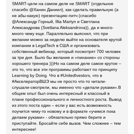
SMART-цели на самом деле не SMART (отдельное
спасибо @Ханин Даниил), как сделать правильную (а
не абы-какую) презентацию-питч (спасибо
@Александр Горный, Illia Martyn и Светлана
Александрова (Svetlana Aleksandrova)), да и много-
много чему еще. Параллельно выяснил, что при
желании можно за неделю выйти на основателя крутой
компании в LegalTech в США и организовать
собственный вебинар, который посмотрят 700 человек
за три дня. Было бы желание и «пинание» со стороны
хорошего тренера )))Но на самом деле самое крутое –
это то, что все эти программы работают по принципу
Learning by Doing. Что в #UnitedIvestors, что в
#АкселераторВШЭ мы не просто что-то читали-
слушали-смотрели, мы именно что «делали руками».В
общем опыт был очень интересный и классный в
плане профессионального и личностного роста. Вывод
из этого поста один – если у вас есть возможность
поучится чему-то новому и в формате «учимся пока
делаем руками» - обязательно прямо берите и
приступайте. Бросайте себе вызов. Чем сложнее – тем
интереснее!