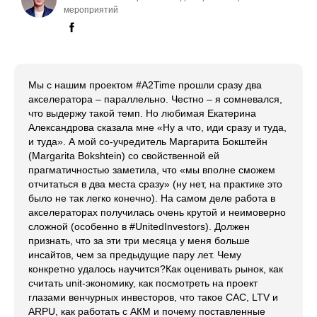
мероприятий
Мы с нашим проектом #А2Time прошли сразу два
акселератора – параллельно. Честно – я сомневался,
что выдержу такой темп. Но любимая Екатерина
Александрова сказала мне «Ну а что, иди сразу и туда,
и туда». А мой со-учредитель Маргарита Бокштейн
(Margarita Bokshtein) со свойственной ей
прагматичностью заметила, что «мы вполне сможем
отчитаться в два места сразу» (ну нет, на практике это
было не так легко конечно). На самом деле работа в
акселераторах получилась очень крутой и неимоверно
сложной (особенно в #UnitedInvestors). Должен
признать, что за эти три месяца у меня больше
инсайтов, чем за предыдущие пару лет. Чему
конкретно удалось научится?Как оценивать рынок, как
считать unit-экономику, как посмотреть на проект
глазами венчурных инвесторов, что такое CAC, LTV и
ARPU, как работать с АКМ и почему поставленные